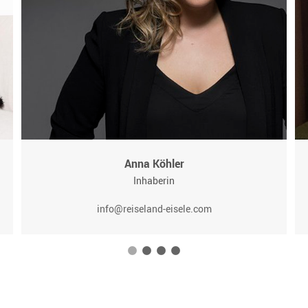
Anna Köhler
Inhaberin
info@reiseland-eisele.com
1
2
3
4