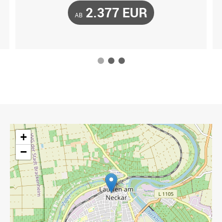
2.377 EUR
AB
1
2
3
+
−