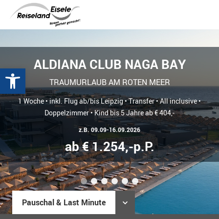
ALDIANA CLUB NAGA BAY
Werkzeugleiste öffnen
TRAUMURLAUB AM ROTEN MEER
1 Woche • inkl. Flug ab/bis Leipzig • Transfer • All inclusive •
Doppelzimmer • Kind bis 5 Jahre ab € 404,-
z.B. 09.09-16.09.2026
ab € 1.254,-p.P.
1
2
3
4
5
6
Pauschal & Last Minute